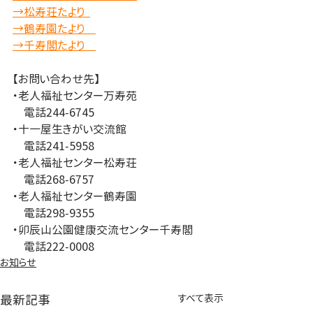
→松寿荘たより  
→鶴寿園たより    
→千寿閣たより    
【お問い合わせ先】
・老人福祉センター万寿苑
　電話244-6745
・十一屋生きがい交流館
　電話241-5958
・老人福祉センター松寿荘
　電話268-6757
・老人福祉センター鶴寿園
　電話298-9355
・卯辰山公園健康交流センター千寿閣
　電話222-0008
お知らせ
最新記事
すべて表示