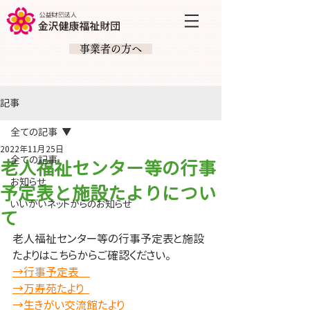
​ 事業者の方へ
記事
全ての記事
2022年11月25日
全ての記事
老人福祉センター等の行事
お知らせ
予定表と施設たよりについ
いいがいネットからのお知らせ
て
老人福祉センター等の行事予定表と施設
たよりはこちらからご確認ください。
→行事予定表    
→万寿苑たより  
→生きがい交流館たより    