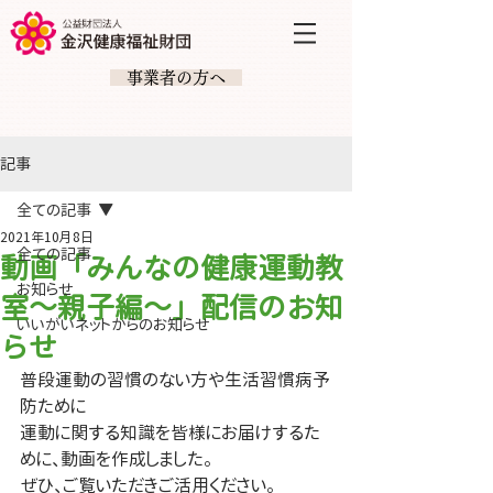
​ 事業者の方へ
記事
全ての記事
2021年10月8日
全ての記事
動画「みんなの健康運動教
お知らせ
室～親子編～」配信のお知
いいがいネットからのお知らせ
らせ
普段運動の習慣のない方や生活習慣病予
防ために
運動に関する知識を皆様にお届けするた
めに、動画を作成しました。
ぜひ、ご覧いただきご活用ください。