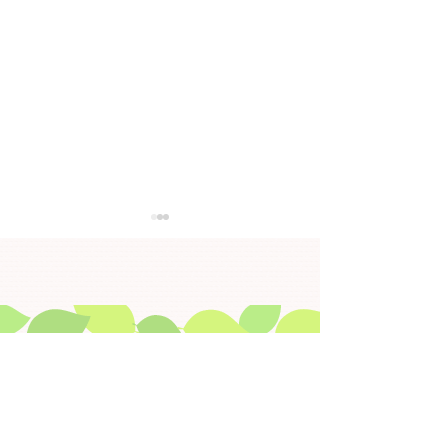
●「ＩＣＴ研修会兼ハー
●「金沢市在宅
トネットホスピタルセキ
グループ合同研
ュリティー研修」を開催
開催します【２
｢ＩＣＴ研修会兼ハートネットホス
｢金沢市在宅医療
します【３月６日
（月）】午後7時
ピタルセキュリティー研修｣を開
プ合同研修会｣を開
（金）】※開催終了
分※開催終了
催します（令和8年3月6日（金）
（令和8年2月16（月
​▶ HOME
19時00分～20時30分） テ
～20時30分） テ ー マ 「入
▶ 免責事項
ー マ 「在宅医療と介護連携を
退院時の医療・介護
支援するためのＩＣＴツール」
Ｐ」 ～病院と地域
​▶ 目的から探す
～ハートネットホスピタルを使っ
が切れ目なく情報