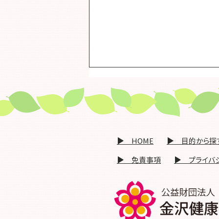
〇「在宅医療と介護の連携に
関するアンケート（令和７年
度 一斉調査）」の集計結果
「在宅医療と介護の連携に関するア
について（いいがいネット）
ンケート（一斉調査）」の回答に、ご
​▶ HOME
​▶ 目的から探
多忙のところご協力を頂き、誠にあり
がとうございました。 アンケートの
▶ 免責事項
▶ プライバ
集計結果（グラフ）をお知らせ致しま
す。 今後ともよろしくお願い申し上
げます。 → 集計結果（PDF）
【問い合わせ先】 金沢市在宅医療･
介護連携支援センター(いいがいネ