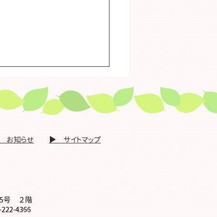
金沢市在宅医療連携グル
合同研修会」を開催しま
２月１６日（月）】午後
沢市在宅医療連携グループ合
～8時30分※開催終了
修会｣を開催します（令和8年2
▶ お知らせ
​▶ サイトマップ
（月）19時00分～20時30分）
携とＡＣＰ」 ～病院
域が切れ目なく情報を共有する
に～ 講演及びパネルディス
ション ※詳細は、チラシをご
15号 ２階
222-4366
ださい。 講 演 脇田 重