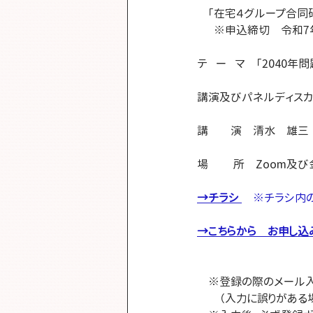
　｢在宅４グループ合同研
　  ※申込締切　令和7
テ   ー   マ　「20
講演及びパネルディスカ
講　　演　清水　雄三　
場　     所　Zoo
→チラシ 
　※チラシ内の
→こちらから　お申し込
　※登録の際のメール入
　　（入力に誤りがある