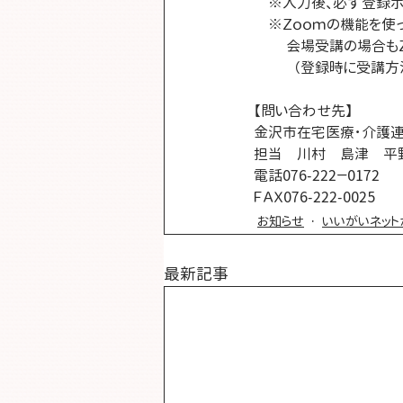
　※入力後、必ず登録ボ
　※Ｚｏｏｍの機能を使
         会場
          
【問い合わせ先】
金沢市在宅医療･介護連
担当　川村　島津　平
電話076-222－0172
ＦＡＸ076-222-0025
お知らせ
いいがいネット
最新記事