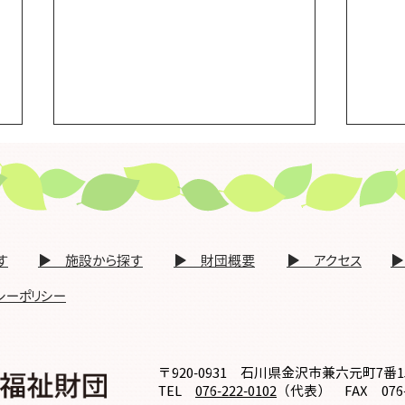
●「ＩＣＴ研修会兼ハートネ
●「
ットホスピタルセキュリティ
ープ
ー研修」を開催します【３月
す【
｢ＩＣＴ研修会兼ハートネットホスピタ
｢金
６日（金）】※開催終了
7時
ルセキュリティー研修｣を開催します
同研
す
​▶ 施設から探す
​▶ 財団概要
​▶ アクセス
​
（令和8年3月6日（金）19時00分～
月16
20時30分） テ ー マ 「在宅医
テ ー マ 「入退院時の医療・介
シーポリシー
療と介護連携を支援するためのＩＣ
護連
Ｔツール」 ～ハートネットホスピタル
と地
を使ってよかった体験について～
ため
講演及びハートネットホスピタルセ
カッ
​〒920-0931 石川県金沢市兼六元町7番
TEL
076-222-0102
（代表）
FAX 076-
キュリティー研修 講 演 横
覧く