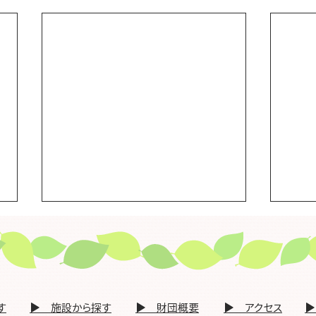
●「ＩＣＴ研修会兼ハートネ
●「
ットホスピタルセキュリティ
ープ
ー研修」を開催します【３月
す【
｢ＩＣＴ研修会兼ハートネットホスピタ
｢金
６日（金）】※開催終了
7時
ルセキュリティー研修｣を開催します
同研
す
​▶ 施設から探す
​▶ 財団概要
​▶ アクセス
​
（令和8年3月6日（金）19時00分～
月16