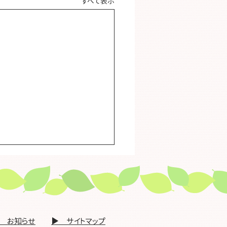
すべて表示
金沢市在宅医療連携グル
合同研修会」を開催しま
２月１６日（月）】午後
沢市在宅医療連携グループ合
～8時30分※開催終了
修会｣を開催します（令和8年2
▶ お知らせ
​▶ サイトマップ
（月）19時00分～20時30分）