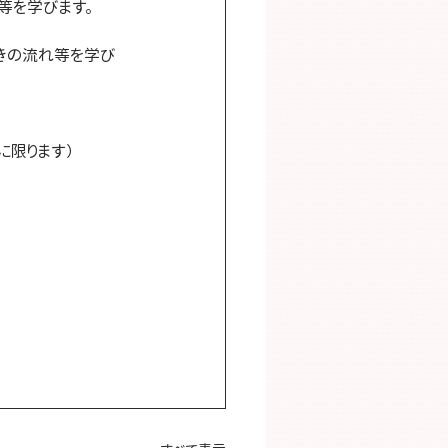
等を学びます。
きの流れ等を学び
に限ります）