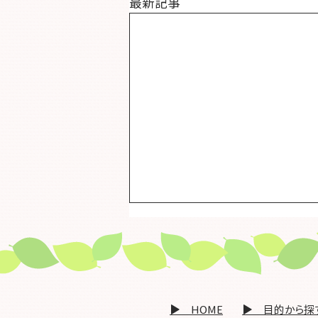
最新記事
〇「在宅医療と介護の連携に
関するアンケート（令和７年
度 一斉調査）」の集計結果
「在宅医療と介護の連携に関するア
について（いいがいネット）
ンケート（一斉調査）」の回答に、ご
​▶ HOME
​▶ 目的から探
多忙のところご協力を頂き、誠にあり