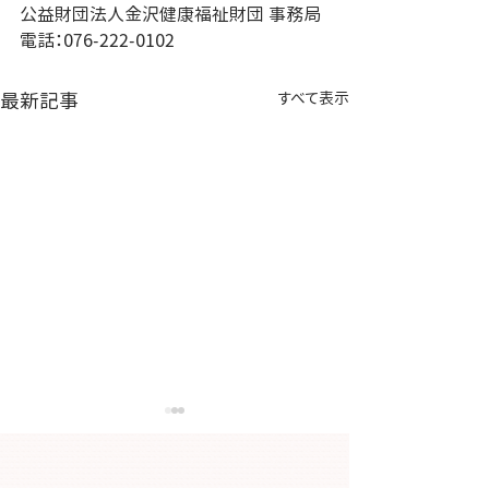
公益財団法人金沢健康福祉財団 事務局
電話：076-222-0102
最新記事
すべて表示
【大切なお知らせ】金沢
「今日から始め
健康プラザ大手町の移転
ア」の参加者募
について