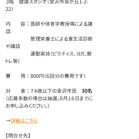
３階　健康スタジオ（金沢市泉が丘1-2-
22）
内　　容 ： 医師や体育学教授等による講
話
　　  　　  管理栄養士による食生活診断
や講話
　　　　    運動実技（ピラティス、ヨガ、筋
トレ等）
費　　用 ： 800円（６回分の費用です）
対　　象 ： ７４歳以下の金沢市民　
30名
（応募多数の場合は抽選。８月１６日までに
お申し込みください。）
→
詳細はこちら
【問合せ先】