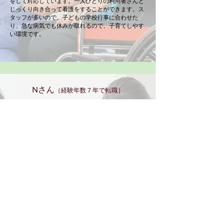
をして対応しています。一人ひとりの利用者さんと
じっくり向き合って看護をすることができます。ス
タッフが多いので、子どもの学校行事に合わせた
り、急な病気でも休みが取れるので、子育てしやす
い環境です。
Nさん
（経験年数７年で転職）
＜訪問看護師になったきっかけは？＞
病棟で勤務している頃から在宅看護に興味があっ
たことと、病棟勤務は多忙で夜勤もあり、一人ひと
りの利用者さんにゆっくり関わりたいと思い、訪問
看護師に転職しました。
＜実際の業務は？＞
在宅・施設へ訪問し、健康状態のアセスメント、
療養生活上のお世話、点滴や褥瘡処置など医師の指
示に基づく医療行為、在宅酸素の管理、吸引、服薬
管理、ターミナルケアなどを行っています。