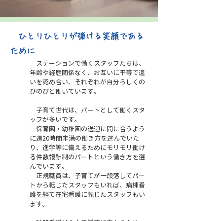
​
ひとりひとりが弾ける笑顔である
ために
ステーションで働くスタッフたちは、
年齢や経歴関係なく、お互いに平等で違
いを認め合い、それぞれが自分らしくの
び
のびと働いています。
​ 子
育て
世代は、パートとして働くスタ
ッフが多いです。
保育園・幼稚園の送迎に間に合うよう
に週20時間未満の働き方を選んでいた
り、進学等に備えるためにモリモリ働け
る件数報酬制のパートという働き方を選
んでいます。
正規職員は、子育てが一段落してパー
トから転じたスタッフもいれば、病棟看
護を経て在宅看護に転じたスタッフもい
ます。