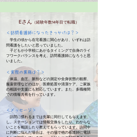
Eさん
（経験年数14年目で転職）
＜訪問看護師になったきっかけは？＞
学生の頃から在宅看護に関心があり、いずれは訪
問看護をしたいと思っていました。
子どもが小学校にあがるタイミングで自身のライ
フワークバランスを考え、訪問看護師になろうと思
いました。
＜実際の業務は？＞
体温、血圧、脈拍などの測定や全身状態の観察、
服薬管理などのほか、医療処置や清潔ケア、ご家族
の相談や支援にも対応しています。また、多職種間
での情報共有を行っています。
＜メッセージ＞
​ 訪問に慣れるまでは先輩に同行してもらえます
し、ステーションでは情報交換をしたり、わからな
いことを相談したり教えてもらっています。訪問中
に判断に悩んだ場合は、その場で他の看護師に電話