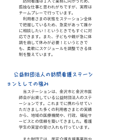
訪問看護は１人で業務に向かうため、
孤独な仕事と思われがちですが、実際は
チームプレーで行っています。
利用者さまの状態をステーション全体
で把握しているため、急変があって誰か
に相談したい！というときでもすぐに対
応できます。また、
子どもや親が急に体
調を崩して休みが必要！というときで
も、柔軟にスケジュールを調整できる体
制を整えています。
​
公益財団法人の訪問看護ステーシ
ョンとしての強み
当ステーションは、金沢市と金沢市医
師
会が出資している公益財団法人のステ
ーションです。これまでに携わらせてい
ただきました多くの利用者さまとの実績
から、地域の医療機関や、行政、福祉サ
ービスとの信頼を築い
てきました。
看護
学生の実習の受け入れも行っています。
また財団では、居宅介護支援事業所や