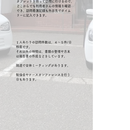
タブレットを持って訪問に行けるので、
どこからでも利用者さんの情報を確認
でき、訪問看護記録も外出先でタイム
リーに記入できます。
１人あたりの訪問件数は、４～５件/日
程度です。
それ以外の時間は、書類の整理や月末
は報告書の作成などをしています。
隔週で全体ミーティングがあります。
​勉強会やケースカンファレンスを行う
日もあります。