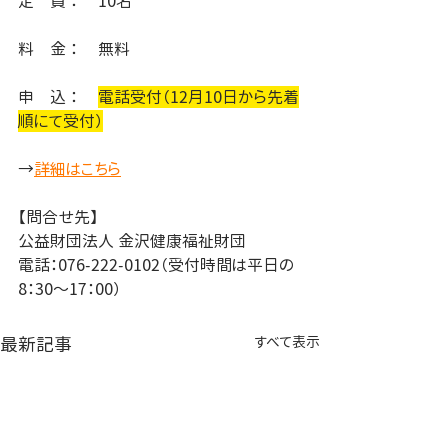
定　員 ： 	10名
料　金 ：	無料
申　込 ： 	
電話受付（12月10日から先着
順にて受付）
→
詳細はこちら
【問合せ先】
公益財団法人 金沢健康福祉財団
電話：076-222-0102（受付時間は平日の
8：30～17：00）
最新記事
すべて表示