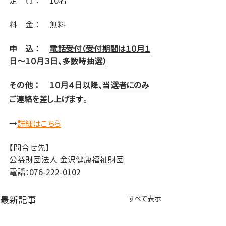
定　員 ： 	10名
料　金 ：	無料
申　込 ： 	
電話受付（受付期間は１０月１
日～１０月３日、多数時抽選）
そ
の
他 ： 	１０
月４日以降、
当選者にのみ
ご連絡を差し上げます
。
→
詳細はこちら
【問合せ先】
公益財団法人 金沢健康福祉財団
電話：076-222-0102
最新記事
すべて表示