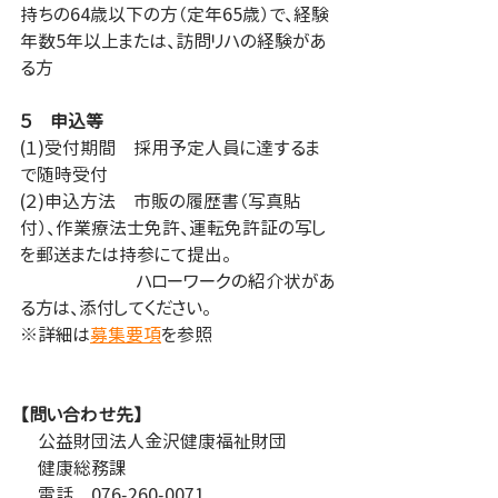
持ちの64歳以下の方（定年65歳）で、経験
年数5年以上または、訪問リハの経験があ
る方
５　申込等
(１)受付期間　採用予定人員に達するま
で随時受付
(２)申込方法　市販の履歴書（写真貼
付）、作業療法士免許、運転免許証の写し
を郵送または持参にて提出。
　　　　　　  ハローワークの紹介状があ
る方は、添付してください。
※詳細は
募集要項
を参照
【問い合わせ先】
　公益財団法人金沢健康福祉財団
　健康総務課
　電話　076-260-0071