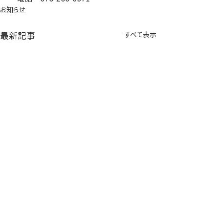
お知らせ
最新記事
すべて表示
●「ＩＣＴ研修会兼ハー
●「金沢市在宅
トネットホスピタルセキ
グループ合同研
ュリティー研修」を開催
開催します【２
｢ＩＣＴ研修会兼ハートネットホス
｢金沢市在宅医療