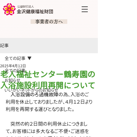
​ 事業者の方へ
記事
全ての記事
2025年4月12日
全ての記事
老人福祉センター鶴寿園の
お知らせ
入浴施設利用再開について
いいがいネットからのお知らせ
　入浴設備のろ過機故障
の為、入浴のご
利用を休止しておりましたが、４月１２日より
利用を再開する運びとなりました。
　突然の約２日間の利用休止につきまし
て、お客様には多大なるご不便・ご迷惑を