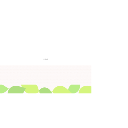
【大切なお知らせ】金沢
「今日から始め
健康プラザ大手町の移転
ア」の参加者募
について
当施設は、金沢健康プラザ大手
①「今日からできる
町の建替えに伴い、旧味噌蔵町
～すっきり排泄でカ
小学校２階（兼六元町７番１５
る！～ 日時：令和
​▶ HOME
号）へ移転することとなりました。
(木)１４：００～１５：
▶ 免責事項
また、移転に伴う引越しにより、６
健康と歩行講座」～
月２９日、３０日は休館となりま
で痛みを予防！～ 
​▶ 目的から探す
すので、ご不便をおかけいたしま
和８年９月１５日(火)
​▶ 施設から探す