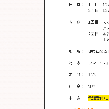
日　時 ： 	１回
		２回目　１
内　容 ：	１
		　　　  
		２回目　
		　　　  
場　所 ： 	
対　象 ：	 
定　員 ： 	10名
料　金 ：	無料
申　込 ： 	
電話受付（１