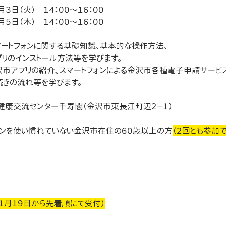
目　１２月３日（火）　１４：００～１６：００
２月５日（木）　１４：００～１６：００
回目　スマートフォンに関する基礎知識、基本的な操作方法、
 アプリのインストール方法等を学びます。
金沢市アプリの紹介、スマートフォンによる金沢市各種電子申請サービ
 手続きの流れ等を学びます。
卯辰山公園健康交流センター千寿閣（金沢市東長江町辺２－１）
スマートフォンを使い慣れていない金沢市在住の６０歳以上の方
（２回とも参加
１月１９日から先着順にて受付）