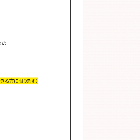
スの
できる方に限ります）