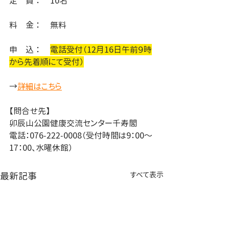
定　員 ： 	10名
料　金 ：	無料
申　込 ： 	
電話受付（12月16日午前９時
から先着順にて受付）
→
詳細はこちら
【問合せ先】
卯辰山公園健康交流センター千寿閣
電話：076-222-0008（受付時間は9：00～
17：00、水曜休館）
最新記事
すべて表示