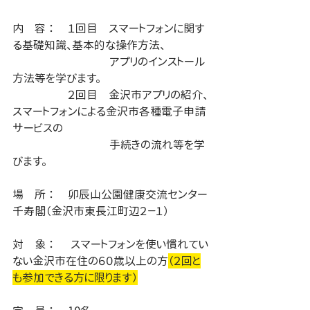
内　容 ：	１回目　スマートフォンに関す
る基礎知識、基本的な操作方法、
		　　　   アプリのインストール
方法等を学びます。
		２回目　金沢市アプリの紹介、
スマートフォンによる金沢市各種電子申請
サービスの
		　　　   手続きの流れ等を学
びます。
場　所 ： 	卯辰山公園健康交流センター
千寿閣（金沢市東長江町辺２－１）
対　象 ：	 スマートフォンを使い慣れてい
ない金沢市在住の６０歳以上の方
（２回と
も参加できる方に限ります）