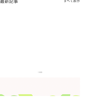
最新記事
すべて表示
●「ＩＣＴ研修会兼ハー
●「金沢市在宅
トネットホスピタルセキ
グループ合同研
ュリティー研修」を開催
開催します【２
｢ＩＣＴ研修会兼ハートネットホス
｢金沢市在宅医療
します【３月６日
（月）】午後7時
ピタルセキュリティー研修｣を開
プ合同研修会｣を開
（金）】※開催終了
分※開催終了
催します（令和8年3月6日（金）
（令和8年2月16（月
​▶ HOME
19時00分～20時30分） テ
～20時30分） テ ー マ 「入