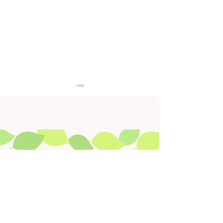
【大切なお知らせ】金沢
「今日から始め
健康プラザ大手町の移転
ア」の参加者募
について
当施設は、金沢健康プラザ大手
①「今日からできる
町の建替えに伴い、旧味噌蔵町
～すっきり排泄でカ
小学校２階（兼六元町７番１５
る！～ 日時：令和
​▶ HOME
号）へ移転することとなりました。
(木)１４：００～１５：
▶ 免責事項
また、移転に伴う引越しにより、６
健康と歩行講座」～
月２９日、３０日は休館となりま
で痛みを予防！～ 
​▶ 目的から探す
すので、ご不便をおかけいたしま
和８年９月１５日(火)
​▶ 施設から探す
すが、ご了承くださいますようお
１５：３０ 場 所 ： ①石川
▶ プライバシーポリシー