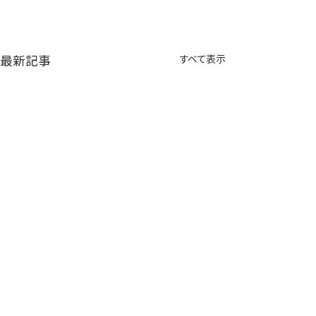
最新記事
すべて表示
【大切なお知らせ】金沢
「今日から始め
健康プラザ大手町の移転
ア」の参加者募
について