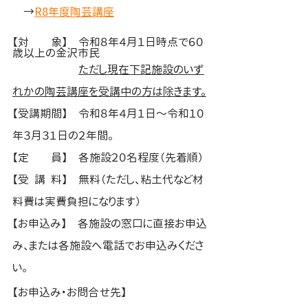
　→
R8年度陶芸講座
【対　　象】　令和８年４月１日時点で６０
歳以上の金沢市民
ただし現在下記施設のいず
れかの陶芸講座を受講中の方は除きます。
【受講期間】　令和８年４月１日～令和１０
年３月３１日の２年間。
【定　　員】　各施設２０名程度（先着順）
【受  講  料】　無料（ただし、粘土代など材
料費は実費負担になります）
【お申込み】　各施設の窓口に直接お申込
み、または各施設へ電話でお申込みくださ
い。
【お申込み・お問合せ先】