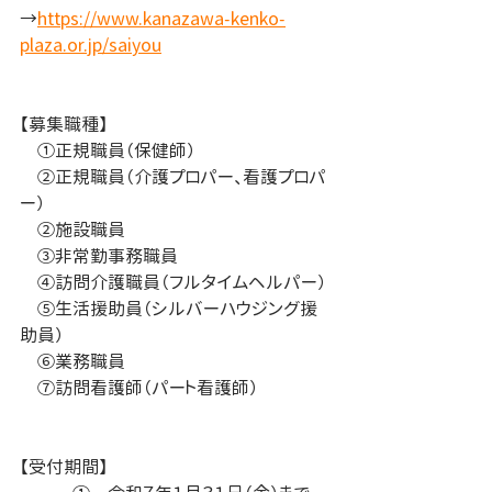
→
https://www.kanazawa-kenko-
plaza.or.jp/saiyou
【募集職種】
　①正規職員（保健師）
　②正規職員（介護プロパー、看護プロパ
ー）
　②施設職員
　③非常勤事務職員
　④訪問介護職員（フルタイムヘルパー）
　⑤生活援助員（シルバーハウジング援
助員）
　⑥業務職員
　⑦訪問看護師（パート看護師）
【受付期間】