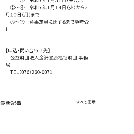
　　　①　令和７年１月３１日（金）まで
　②～④　令和７年１月１４日（火）から２
月１０日（月）まで
　⑤～⑦　募集定員に達するまで随時受
付
【申込・問い合わせ先】
　公益財団法人金沢健康福祉財団 事務
局
　TEL（076）260-0071
最新記事
すべて表示