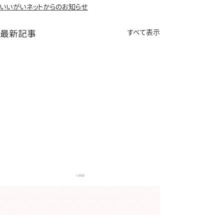
いいがいネットからのお知らせ
最新記事
すべて表示
●「ＩＣＴ研修会兼ハー
●「金沢市在宅
トネットホスピタルセキ
グループ合同研
ュリティー研修」を開催
開催します【２
｢ＩＣＴ研修会兼ハートネットホス
｢金沢市在宅医療