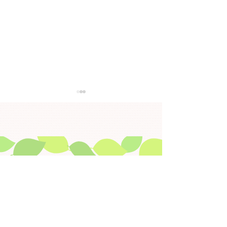
●「ＩＣＴ研修会兼ハー
●「金沢市在宅
トネットホスピタルセキ
グループ合同研
ュリティー研修」を開催
開催します【２
｢ＩＣＴ研修会兼ハートネットホス
｢金沢市在宅医療
します【３月６日
（月）】午後7時
ピタルセキュリティー研修｣を開
プ合同研修会｣を開
（金）】※開催終了
分※開催終了
催します（令和8年3月6日（金）
（令和8年2月16（月
​▶ HOME
19時00分～20時30分） テ
～20時30分） テ ー マ 「入
▶ 免責事項
ー マ 「在宅医療と介護連携を
退院時の医療・介護
支援するためのＩＣＴツール」
Ｐ」 ～病院と地域
​▶ 目的から探す
～ハートネットホスピタルを使っ
が切れ目なく情報
​▶ 施設から探す
てよかった体験について～ 講
めに～ 講演及び
▶ プライバシーポリシー