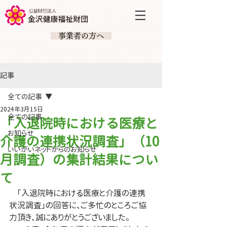
​ 事業者の方へ
記事
全ての記事
2024年3月15日
全ての記事
「入退院時における医療と
お知らせ
介護の連携状況調査」（10
いいがいネットからのお知らせ
月調査）の集計結果につい
て
　「入退院時における医療と介護の連携
状況調査」の回答に、ご多忙のところご協
力頂き、誠にありがとうございました。