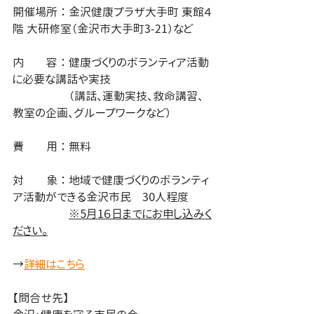
開催場所 ： 金沢健康プラザ大手町 東館４
階 大研修室（金沢市大手町3-21）など
内　　容 ： 健康づくりのボランティア活動
に必要な講話や実技
　　　　　（講話、運動実技、救命講習、
教室の企画、グループワークなど）
費　　用 ： 無料
対　　象 ： 地域で健康づくりのボランティ
ア活動ができる金沢市民　30人程度
※5月1６日までにお申し込みく
ださい。
→
詳細はこちら
【問合せ先】