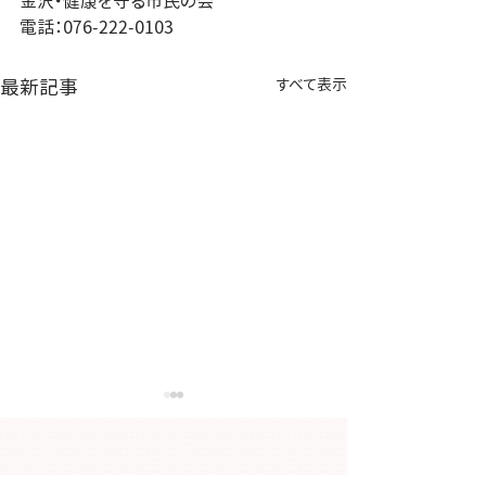
金沢・健康を守る市民の会
電話：076-222-0103
最新記事
すべて表示
【大切なお知らせ】金沢
「今日から始め
健康プラザ大手町の移転
ア」の参加者募
について