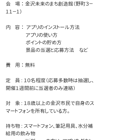
会
場 ： 金沢未来のまち創造館（野町３－
１１－１）
内
容 ：  アプリのインストール方法
アプリの使い方
ポイントの貯め方
景品の当選と応募方法　など
費
用 ： 無料
定
員 : １０名程度（応募多数時は抽選し、
開催１週間前に当選者のみ連絡）
対
象 : １８歳以上の金沢市民で自身のス
マートフォンを所有している方。
持ち物 : スマートフォン、筆記用具、水分補
給用の飲み物