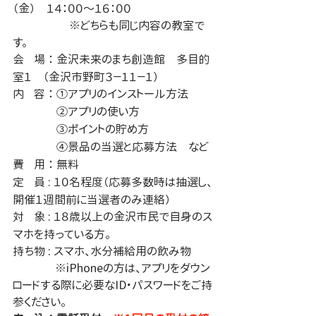
（金）　１４：００～１６：００
　　　　　※どちらも同じ内容の教室で
す。
会
場 ： 金沢未来のまち創造館　多目的
室１　（金沢市野町３－１１－１）
内
容 ： ①アプリのインストール方法
内
容 ： 
②アプリの使い方
内
容 ： 
③ポイントの貯め方
内
容 ： 
④景品の当選と応募方法　など
費
用 ： 無料
定
員 : １０名程度（応募多数時は抽選し、
開催１週間前に当選者のみ連絡）
対
象 : １８歳以上の金沢市民で自身のス
マホを持っている方。
持ち物 : スマホ、水分補給用の飲み物
　　　   ※iPhoneの方は、アプリをダウン
ロードする際に必要なID・パスワードをご持
参ください。