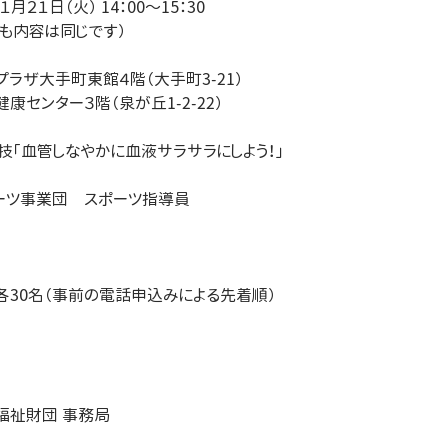
２１日（火） 14：00～15：30
も内容は同じです）
プラザ大手町東館４階（大手町3-21）
センター３階（泉が丘1-2-22）
実技「血管しなやかに血液サラサラにしよう！」
ポーツ事業団　スポーツ指導員
各30名（事前の電話申込みによる先着順）
福祉財団 事務局