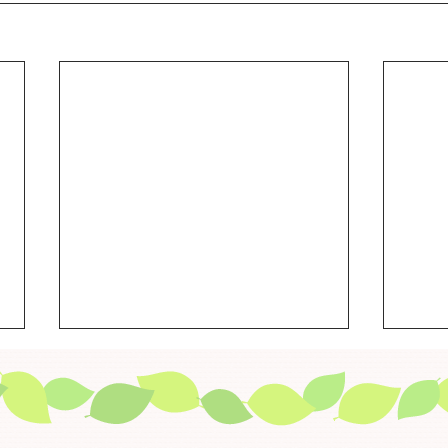
【大切なお知らせ】金沢健康
「今
プラザ大手町の移転について
の参
当施設は、金沢健康プラザ大手町
①「